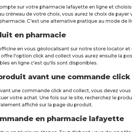
NDEZ-VOUS
ompte sur votre pharmacie lafayette en ligne et choisiss
 créneau de votre choix, vous aurez le choix de payer
harmacie. C'est une alternative pratique au mode de liv
e Lafayette du Lac
oduit en pharmacie
nnecy
officine en vous géolocalisant sur notre store locator e
ITINÉRAIRE
offre l'option click and collect vous aurez ensuite la poss
es en ligne c'est qu'ils sont disponibles.
n produit avant une commande click 
 avant une commande click and collect, vous devez vous r
r votre achat. Une fois sur le site, recherchez le produ
ralement affiché sur la page du produit.
ommande en pharmacie lafayette