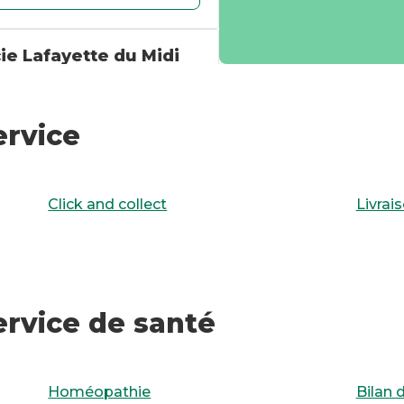
e Lafayette du Midi
n-D'Auvergne
ervice
ITINÉRAIRE
NDEZ-VOUS
Click and collect
Livrai
e Lafayette de La
sarrasin
ervice de santé
ITINÉRAIRE
Homéopathie
Bilan 
NDEZ-VOUS