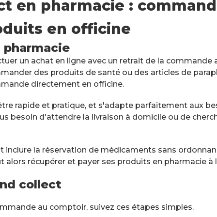
ect en pharmacie : command
duits en officine
e Lafayette du
n pharmacie
es-Bains
uer un achat en ligne avec un retrait de la commande au 
mander des produits de santé ou des articles de paraph
mmande directement en officine.
ITINÉRAIRE
re rapide et pratique, et s'adapte parfaitement aux bes
NDEZ-VOUS
lus besoin d'attendre la livraison à domicile ou de cherc
e Lafayette Foch
eut inclure la réservation de médicaments sans ordonna
 alors récupérer et payer ses produits en pharmacie à l
49100 Angers
nd collect
ITINÉRAIRE
commande au comptoir, suivez ces étapes simples.