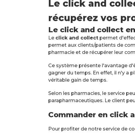
Le click and coll
récupérez vos pro
Scan ordonnance Pharmaci
Triangle d'Or
Le click and collect e
Fermé
Ouvre à 09:00
2 Place Aubarède 39110 Salins-L
Le
click and collect
permet d'effect
03 84 73 03 46
permet aux clients/patients de com
pharmacie et de récupérer leur co
PLUS D'INFO
Ce système présente l'avantage d'êt
PRENDRE RE
gagner du temps. En effet, il n'y a p
véritable gain de temps.
Scan ordonnance Pharmaci
Selon les pharmacies, le service p
Maison Bleue
Fermé
Ouvre à 09:00
parapharmaceutiques. Le client peut
10 Boulevard du Maréchal Foch 
Commander en click a
02 41 87 42 21
PLUS D'INFO
Pour profiter de notre service de 