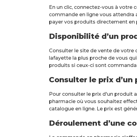
PRENDRE RE
En un clic, connectez-vous à votre c
commande en ligne vous attendra au
payer vos produits directement en p
Scan ordonnance Pharmaci
Fermé
Ouvre à 09:00
Disponibilité d’un pr
15 Rue de la Préfecture 74000 A
04 50 45 26 41
Consulter le site de vente de votre 
PLUS D'INFO
lafayette la plus proche de vous qui 
produits si ceux-ci sont commandabl
Consulter le prix d’u
Pour consulter le prix d'un produit
pharmacie où vous souhaitez effectue
catalogue en ligne. Le prix est géné
Déroulement d’une c