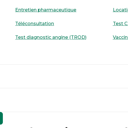
Entretien pharmaceutique
Locati
e Lafayette des
Téléconsultation
Test C
Test diagnostic angine (TROD)
Vaccin
n-Bresse
ITINÉRAIRE
e Lafayette
ITINÉRAIRE
NDEZ-VOUS