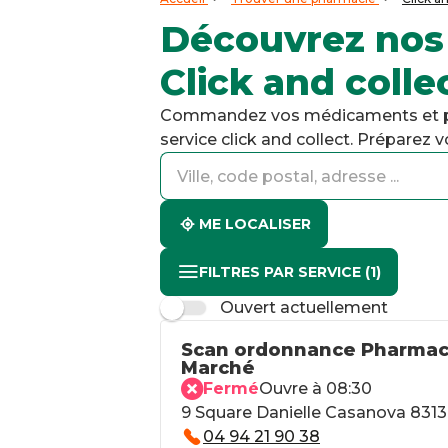
Découvrez nos
Click and colle
Commandez vos médicaments et pro
service click and collect. Préparez
accessibility.searchform.label.searchform
accessibility.searchform.label.searchinput
accessibility.searchform.autocomplete_status
ME LOCALISER
FILTRES PAR SERVICE
(1)
Ouvert actuellement
Scan ordonnance Pharmaci
Marché
Fermé
Ouvre à 08:30
9 Square Danielle Casanova 831
04 94 21 90 38