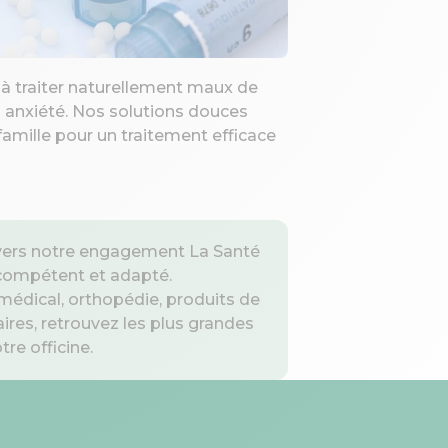
Location mat
à traiter naturellement maux de
Louez béquilles, 
u anxiété. Nos solutions douces
directement en 
famille pour un traitement efficace
disponible imm
votre quotidien.
ravers notre engagement La Santé
 compétent et adapté.
médical, orthopédie, produits de
res, retrouvez les plus grandes
re officine.