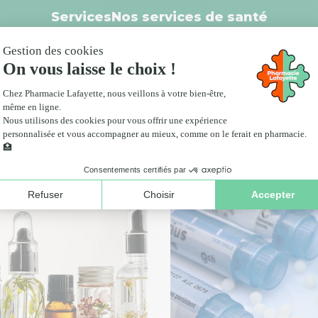
Services
Nos services de santé
Click and collect
anté