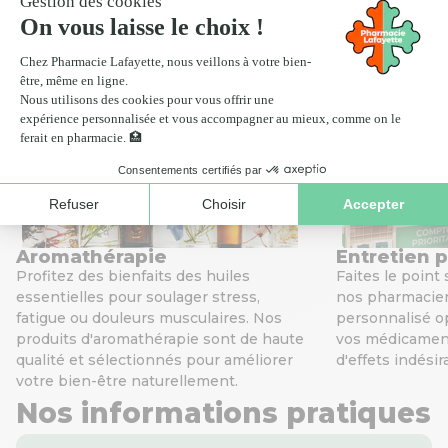
Scan ordonnance
Click
Nos services de santé
Aromathérapie
Entretien 
Profitez des bienfaits des huiles
Faites le point
essentielles pour soulager stress,
nos pharmacien
fatigue ou douleurs musculaires. Nos
personnalisé op
produits d'aromathérapie sont de haute
vos médicaments
qualité et sélectionnés pour améliorer
d'effets indésir
votre bien-être naturellement.
Nos informations pratiques