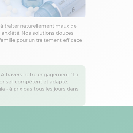
Location mat
à traiter naturellement maux de
Louez béquilles, 
u anxiété. Nos solutions douces
directement en 
famille pour un traitement efficace
disponible imm
votre quotidien.
. A travers notre engagement "La
conseil compétent et adapté.
 - à prix bas tous les jours dans