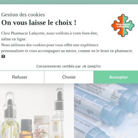
Services
Nos services de santé
Click and collect
anté