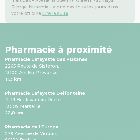
marques - Avène, Bioderma, Gilbert, Aromaya,
Filorga, Nutergia - à prix bas tous les jours dans
votre officine.
Lire la suite
Pharmacie à proximité
Pharmacie Lafayette des Platanes
2265 Route de Sisteron,
13100 Aix-En-Provence
11,3 km
Pharmacie Lafayette Belfontaine
11-19 Boulevard du Redon,
13009 Marseille
22,8 km
Pharmacie de l'Europe
279 Avenue de Verdun,