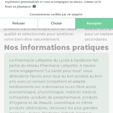
Aromathérapie
Homéopat
Profitez des bienfaits des huiles
L’homéopathie v
essentielles pour soulager stress,
naturellement 
fatigue ou douleurs musculaires. Nos
digestifs ou an
produits d'aromathérapie sont de haute
douces sont ada
qualité et sélectionnés pour améliorer
pour un traitem
votre bien-être naturellement.
secondaires.
Nos informations pratiques
La Pharmacie Lafayette du Lycée à Gardanne fait
partie du réseau Pharmacie Lafayette. A travers
notre engagement "La Santé pour tous", nous
défendons l'accès pour tous au bon produit au bon
prix avec un conseil compétent et adapté.
Médicaments sur ordonnance ou en libre accès,
aromathérapie, phytothérapie, matériel médical,
orthopédie, produits de parapharmacie, produits
d'Hygiène et de Beauté, cosmétique et même
produits vétérinaires, retrouvez les plus grandes