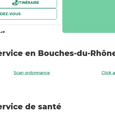
ITINÉRAIRE
NDEZ-VOUS
rt
-De-Bouc
ervice en Bouches-du-Rhôn
ITINÉRAIRE
Scan ordonnance
Click 
ervice de santé