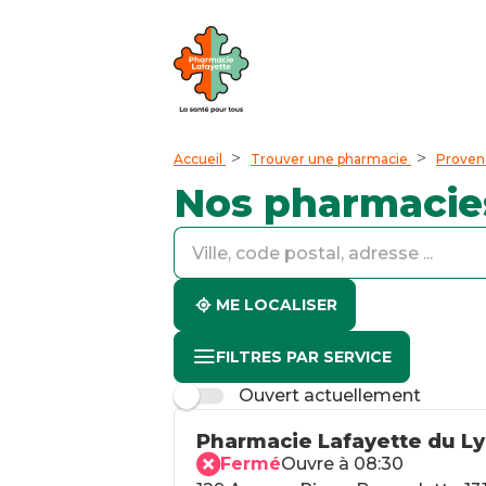
Accueil
Trouver une pharmacie
Proven
Nos pharmacie
accessibility.searchform.label.searchform
accessibility.searchform.label.searchinput
accessibility.searchform.autocomplete_status
ME LOCALISER
FILTRES PAR SERVICE
Ouvert actuellement
Pharmacie Lafayette du L
Fermé
Ouvre à 08:30