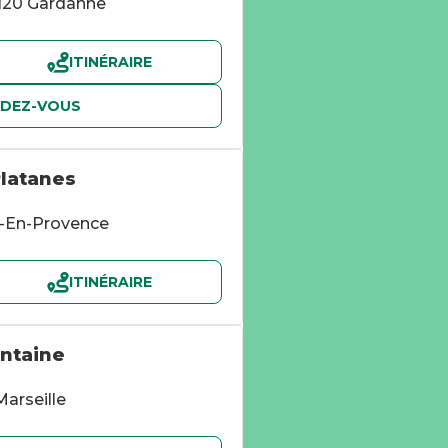
3120 Gardanne
ITINÉRAIRE
NDEZ-VOUS
Platanes
x-En-Provence
ITINÉRAIRE
ontaine
arseille