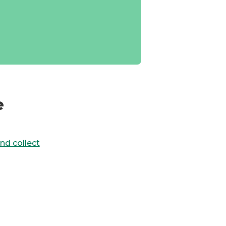
e
and collect