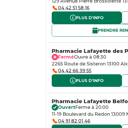
129 Avenue Pierre Brossolette 1
04 42 51 58 16
PLUS D'INFO
PRENDRE RE
Pharmacie Lafayette des 
Fermé
Ouvre à 08:30
2265 Route de Sisteron 13100 Ai
04 42 66 39 55
PLUS D'INFO
Pharmacie Lafayette Belf
Ouvert
Ferme à 20:00
11-19 Boulevard du Redon 13009 M
04 91 82 01 46