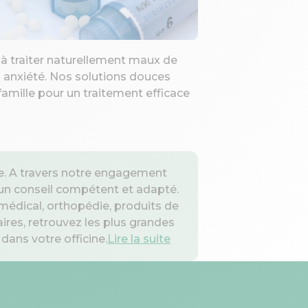
Location mat
à traiter naturellement maux de
Louez béquilles, 
u anxiété. Nos solutions douces
directement en 
famille pour un traitement efficace
disponible imm
votre quotidien.
e. A travers notre engagement
 un conseil compétent et adapté.
médical, orthopédie, produits de
res, retrouvez les plus grandes
dans votre officine.
Lire la suite