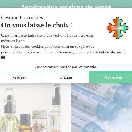
Services
Nos services de santé
Click and collect
anté