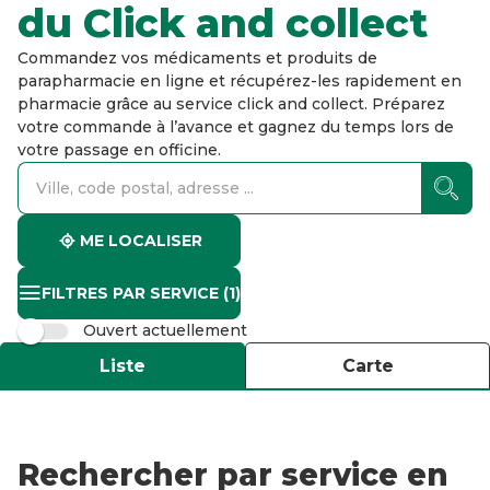
du Click and collect
Commandez vos médicaments et produits de
parapharmacie en ligne et récupérez-les rapidement en
pharmacie grâce au service click and collect. Préparez
votre commande à l’avance et gagnez du temps lors de
votre passage en officine.
accessibility.searchform.label.searchform
accessibility.searchform.label.searchinput
accessibility.searchform.autocomplete_status
ME LOCALISER
FILTRES PAR SERVICE
(1)
Ouvert actuellement
Liste
Carte
Rechercher par service en