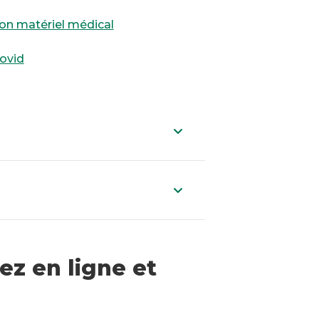
on matériel médical
ovid
ez en ligne et