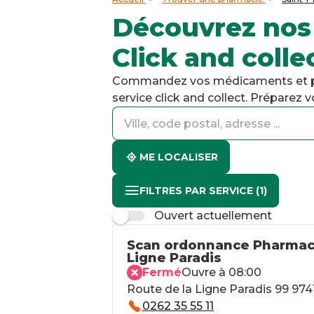
Découvrez nos
Click and colle
Commandez vos médicaments et pro
service click and collect. Préparez
accessibility.searchform.label.searchform
accessibility.searchform.label.searchinput
accessibility.searchform.autocomplete_status
ME LOCALISER
FILTRES PAR SERVICE
(1)
Ouvert actuellement
Scan ordonnance Pharmaci
Ligne Paradis
Fermé
Ouvre à 08:00
Route de la Ligne Paradis 99 974
0262 35 55 11