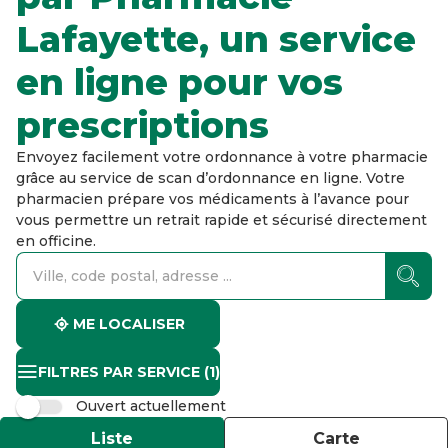
Lafayette, un service
en ligne pour vos
prescriptions
Envoyez facilement votre ordonnance à votre pharmacie
grâce au service de scan d’ordonnance en ligne. Votre
pharmacien prépare vos médicaments à l’avance pour
vous permettre un retrait rapide et sécurisé directement
en officine.
accessibility.searchform.label.searchform
accessibility.searchform.label.searchinput
accessibility.searchform.autocomplete_status
ME LOCALISER
FILTRES PAR SERVICE
(1)
Ouvert actuellement
Liste
Carte