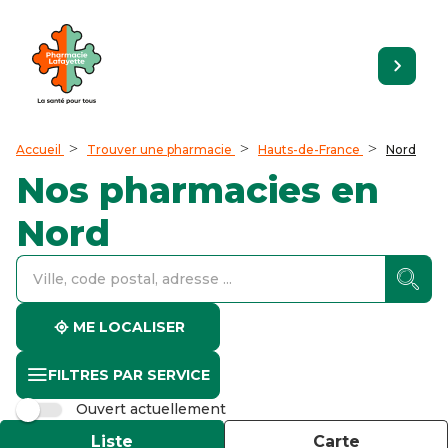
Accueil
Trouver une pharmacie
Hauts-de-France
Nord
Nos pharmacies en
Nord
accessibility.searchform.label.searchform
accessibility.searchform.label.searchinput
accessibility.searchform.autocomplete_status
ME LOCALISER
FILTRES PAR SERVICE
Ouvert actuellement
Liste
Carte