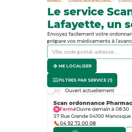
Le service Sc
Lafayette, un s
Envoyez facilement votre ordonnanc
prépare vos médicaments à l’avance 
accessibility.searchform.label.searchform
accessibility.searchform.label.searchinput
accessibility.searchform.autocomplete_status
ME LOCALISER
FILTRES PAR SERVICE
(1)
Ouvert actuellement
Scan ordonnance Pharmaci
Fermé
Ouvre demain à 08:30
37 Rue Grande 04100 Manosque
04 92 72 00 08