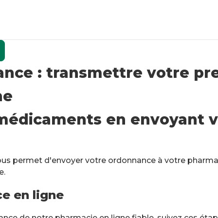
nce : transmettre votre pre
ne
édicaments en envoyant v
us permet d'envoyer votre ordonnance à votre pharmaci
e.
ce en ligne
ance de notre pharmacie en ligne fiable, suivez ces étap