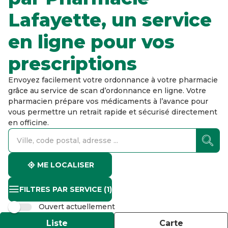
Lafayette, un service
en ligne pour vos
prescriptions
Envoyez facilement votre ordonnance à votre pharmacie
grâce au service de scan d’ordonnance en ligne. Votre
pharmacien prépare vos médicaments à l’avance pour
vous permettre un retrait rapide et sécurisé directement
en officine.
accessibility.searchform.label.searchform
accessibility.searchform.label.searchinput
accessibility.searchform.autocomplete_status
ME LOCALISER
FILTRES PAR SERVICE
(1)
Ouvert actuellement
Liste
Carte