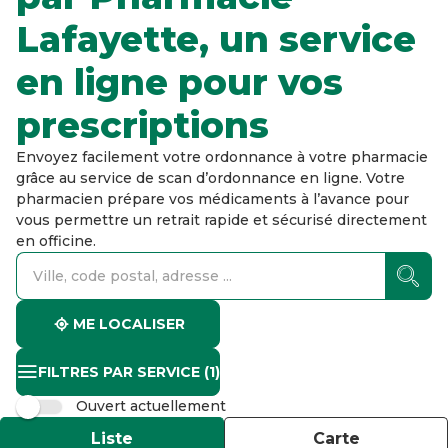
Lafayette, un service
en ligne pour vos
prescriptions
Envoyez facilement votre ordonnance à votre pharmacie
grâce au service de scan d’ordonnance en ligne. Votre
pharmacien prépare vos médicaments à l’avance pour
vous permettre un retrait rapide et sécurisé directement
en officine.
accessibility.searchform.label.searchform
accessibility.searchform.label.searchinput
accessibility.searchform.autocomplete_status
ME LOCALISER
FILTRES PAR SERVICE
(1)
Ouvert actuellement
Liste
Carte