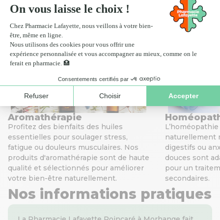
Scan ordonnance
Click
Nos services de santé
Aromathérapie
Homéopat
Profitez des bienfaits des huiles
L’homéopathie v
essentielles pour soulager stress,
naturellement 
fatigue ou douleurs musculaires. Nos
digestifs ou an
produits d'aromathérapie sont de haute
douces sont ada
qualité et sélectionnés pour améliorer
pour un traitem
votre bien-être naturellement.
secondaires.
Nos informations pratiques
La Pharmacie Lafayette Poincaré à Morhange fait