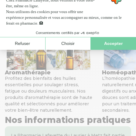
Scan ordonnance
Click
Nos services de santé
Aromathérapie
Homéopat
Profitez des bienfaits des huiles
L’homéopathie v
essentielles pour soulager stress,
naturellement 
fatigue ou douleurs musculaires. Nos
digestifs ou an
produits d'aromathérapie sont de haute
douces sont ada
qualité et sélectionnés pour améliorer
pour un traitem
votre bien-être naturellement.
secondaires.
Nos informations pratiques
La Pharmacie Lafayette du Laurier à Metz fait partie