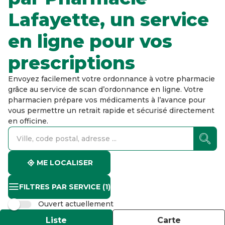
Lafayette, un service
en ligne pour vos
prescriptions
Envoyez facilement votre ordonnance à votre pharmacie
grâce au service de scan d’ordonnance en ligne. Votre
pharmacien prépare vos médicaments à l’avance pour
vous permettre un retrait rapide et sécurisé directement
en officine.
accessibility.searchform.label.searchform
accessibility.searchform.label.searchinput
accessibility.searchform.autocomplete_status
ME LOCALISER
FILTRES PAR SERVICE
(1)
Ouvert actuellement
Liste
Carte