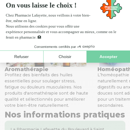
Scan ordonnance
Click
Nos services de santé
Aromathérapie
Homéopat
Profitez des bienfaits des huiles
L’homéopathie v
essentielles pour soulager stress,
naturellement 
fatigue ou douleurs musculaires. Nos
digestifs ou an
produits d'aromathérapie sont de haute
douces sont ada
qualité et sélectionnés pour améliorer
pour un traitem
votre bien-être naturellement.
secondaires.
Nos informations pratiques
La Pharmacie Lafayette du Boulevard à Saint