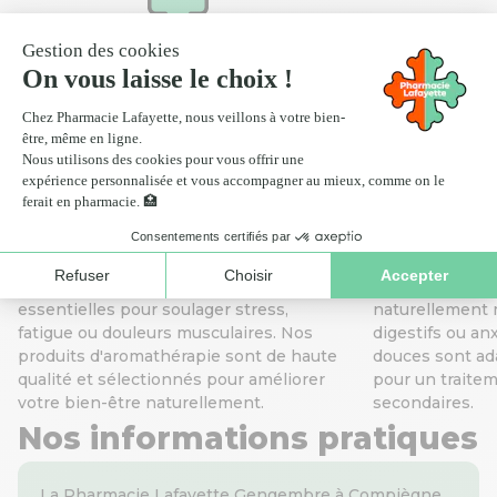
Scan ordonnance
Click
Nos services de santé
Aromathérapie
Homéopat
Profitez des bienfaits des huiles
L’homéopathie v
essentielles pour soulager stress,
naturellement 
fatigue ou douleurs musculaires. Nos
digestifs ou an
produits d'aromathérapie sont de haute
douces sont ada
qualité et sélectionnés pour améliorer
pour un traitem
votre bien-être naturellement.
secondaires.
Nos informations pratiques
La Pharmacie Lafayette Gengembre à Compiègne