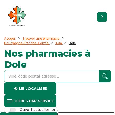
Accueil
Trouver une pharmacie
Bourgogne-Franche-Comté
Jura
Dole
Nos pharmacies à
Dole
accessibility.searchform.label.searchform
accessibility.searchform.label.searchinput
accessibility.searchform.autocomplete_status
ME LOCALISER
FILTRES PAR SERVICE
Ouvert actuellement