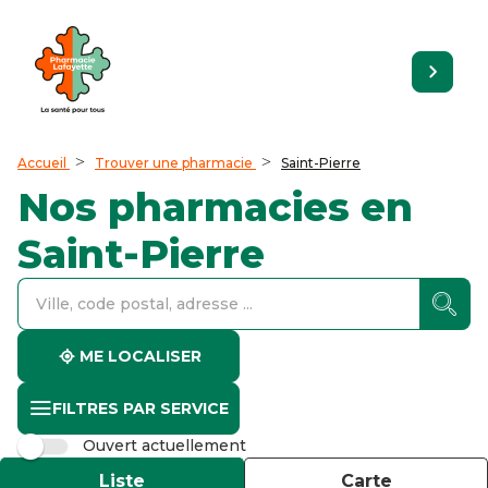
Accueil
Trouver une pharmacie
Saint-Pierre
Nos pharmacies en
Saint-Pierre
accessibility.searchform.label.searchform
accessibility.searchform.label.searchinput
accessibility.searchform.autocomplete_status
ME LOCALISER
FILTRES PAR SERVICE
Ouvert actuellement
Liste
Carte