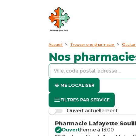
Accueil
Trouver une pharmacie
Occitan
Nos pharmacie
accessibility.searchform.label.searchform
accessibility.searchform.label.searchinput
accessibility.searchform.autocomplete_status
ME LOCALISER
FILTRES PAR SERVICE
Ouvert actuellement
Pharmacie Lafayette Souil
Ouvert
Ferme à 13:00