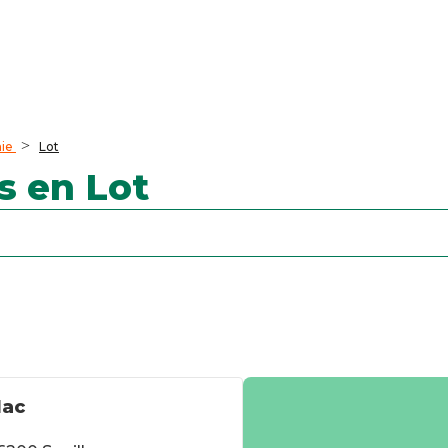
ie
Lot
s en Lot
lac