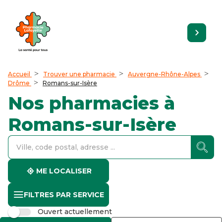
Accueil
Trouver une pharmacie
Auvergne-Rhône-Alpes
Drôme
Romans-sur-Isère
Nos pharmacies à
Romans-sur-Isère
accessibility.searchform.label.searchform
accessibility.searchform.label.searchinput
accessibility.searchform.autocomplete_status
ME LOCALISER
FILTRES PAR SERVICE
Ouvert actuellement