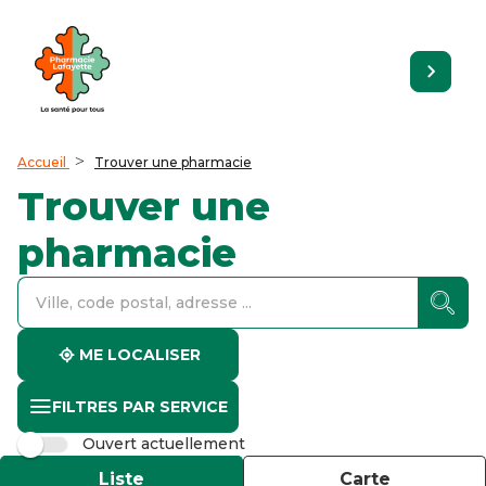
Accueil
Trouver une pharmacie
Trouver une
pharmacie
accessibility.searchform.label.searchform
accessibility.searchform.label.searchinput
accessibility.searchform.autocomplete_status
ME LOCALISER
FILTRES PAR SERVICE
Ouvert actuellement
Liste
Carte