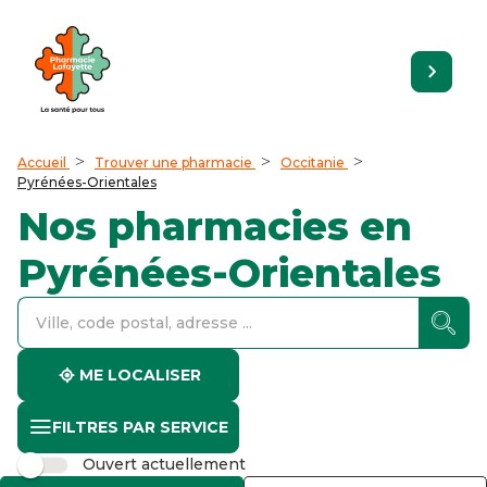
Accueil
Trouver une pharmacie
Occitanie
Pyrénées-Orientales
Nos pharmacies en
Pyrénées-Orientales
accessibility.searchform.label.searchform
accessibility.searchform.label.searchinput
accessibility.searchform.autocomplete_status
ME LOCALISER
FILTRES PAR SERVICE
Ouvert actuellement