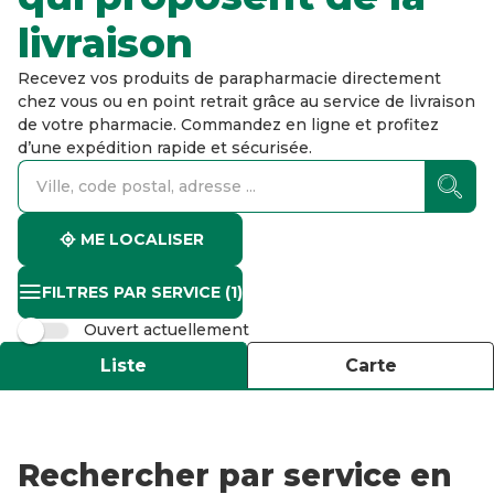
livraison
Recevez vos produits de parapharmacie directement
chez vous ou en point retrait grâce au service de livraison
de votre pharmacie. Commandez en ligne et profitez
d’une expédition rapide et sécurisée.
accessibility.searchform.label.searchform
accessibility.searchform.label.searchinput
accessibility.searchform.autocomplete_status
ME LOCALISER
FILTRES PAR SERVICE
(1)
Ouvert actuellement
Liste
Carte
Rechercher par service en