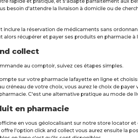
re rapide et pratique, et s'adapte parfaitement aux bes
lus besoin d'attendre la livraison à domicile ou de cherc
eut inclure la réservation de médicaments sans ordonna
 alors récupérer et payer ses produits en pharmacie à l
nd collect
commande au comptoir, suivez ces étapes simples.
ompte sur votre pharmacie lafayette en ligne et choisiss
 créneau de votre choix, vous aurez le choix de payer
harmacie. C'est une alternative pratique au mode de liv
oduit en pharmacie
officine en vous géolocalisant sur notre store locator e
offre l'option click and collect vous aurez ensuite la poss
es en ligne c'est qu'ils sont disponibles.