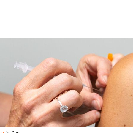
ie
Gers