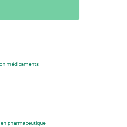
ison médicaments
tien pharmaceutique