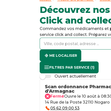
Découvrez nos
Click and colle
Commandez vos médicaments et pro
service click and collect. Préparez
accessibility.searchform.label.searchform
accessibility.searchform.label.searchinput
accessibility.searchform.autocomplete_status
ME LOCALISER
FILTRES PAR SERVICE
(1)
Ouvert actuellement
Scan ordonnance Pharmaci
d'Armagnac
Fermé
Ouvre le 10 août à 08:3
14 Rue de la Poste 32110 Nogaro
05 62 09 00 53