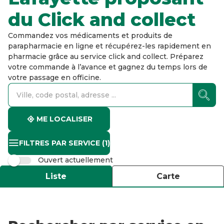
du Click and collect
Commandez vos médicaments et produits de
parapharmacie en ligne et récupérez-les rapidement en
pharmacie grâce au service click and collect. Préparez
votre commande à l’avance et gagnez du temps lors de
votre passage en officine.
accessibility.searchform.label.searchform
accessibility.searchform.label.searchinput
accessibility.searchform.autocomplete_status
ME LOCALISER
FILTRES PAR SERVICE
(1)
Ouvert actuellement
Liste
Carte