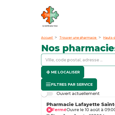
Accueil
Trouver une pharmacie
Hauts-
Nos pharmacie
accessibility.searchform.label.searchform
accessibility.searchform.label.searchinput
accessibility.searchform.autocomplete_status
ME LOCALISER
FILTRES PAR SERVICE
Ouvert actuellement
Pharmacie Lafayette Saint
Fermé
Ouvre le 10 août à 09:0