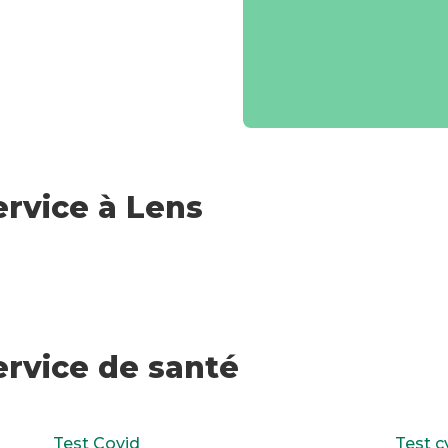
rvice à Lens
ervice de santé
Test Covid
Test c