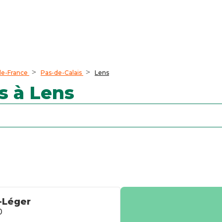
de-France
Pas-de-Calais
Lens
s à Lens
-Léger
0