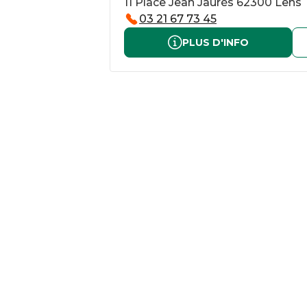
11 Place Jean Jaurès 62300 Lens
03 21 67 73 45
PLUS D'INFO