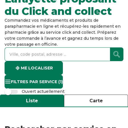
du Click and collect
Commandez vos médicaments et produits de
parapharmacie en ligne et récupérez-les rapidement en
pharmacie grâce au service click and collect. Préparez
votre commande à l’avance et gagnez du temps lors de
votre passage en officine.
accessibility.searchform.label.searchform
accessibility.searchform.label.searchinput
accessibility.searchform.autocomplete_status
ME LOCALISER
FILTRES PAR SERVICE
(1)
Ouvert actuellement
Liste
Carte