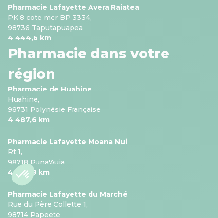
Pharmacie Lafayette Avera Raiatea
PK 8 cote mer BP 3334,
98736 Taputapuapea
4 444,6 km
Pharmacie dans votre
région
Pharmacie de Huahine
Huahine,
98731 Polynésie Française
4 487,6 km
Pharmacie Lafayette Moana Nui
Rt 1,
98718 Puna'Auia
4 606,9 km
Pharmacie Lafayette du Marché
Rue du Père Collette 1,
98714 Papeete