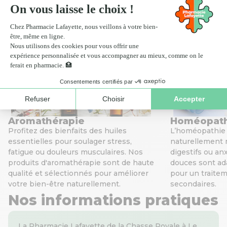
Livraison
Livrais
Nos services de santé
Aromathérapie
Homéopat
Profitez des bienfaits des huiles
L’homéopathie v
essentielles pour soulager stress,
naturellement 
fatigue ou douleurs musculaires. Nos
digestifs ou an
produits d'aromathérapie sont de haute
douces sont ada
qualité et sélectionnés pour améliorer
pour un traitem
votre bien-être naturellement.
secondaires.
Nos informations pratiques
La Pharmacie Lafayette de la Chasse Royale à Le