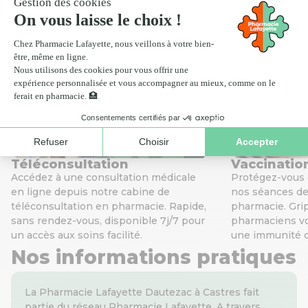
Scan ordonnance
Click
Nos services de santé
Téléconsultation
Vaccinatio
Accédez à une consultation médicale
Protégez-vous 
en ligne depuis notre cabine de
nos séances de
téléconsultation en pharmacie. Rapide,
pharmacie. Gri
sans rendez-vous, disponible 7j/7 pour
pharmaciens v
un accès aux soins facilité.
une immunité o
Nos informations pratiques
La Pharmacie Lafayette Dautezac à Castres fait
partie du réseau Pharmacie Lafayette. A travers