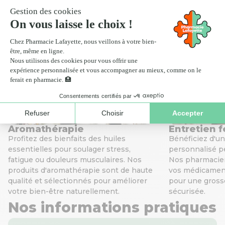
Scan ordonnance
Click
Nos services de santé
Aromathérapie
Entretien 
Profitez des bienfaits des huiles
Bénéficiez d'u
essentielles pour soulager stress,
personnalisé p
fatigue ou douleurs musculaires. Nos
Nos pharmacien
produits d'aromathérapie sont de haute
vos médicamen
qualité et sélectionnés pour améliorer
pour une gross
votre bien-être naturellement.
sécurisée.
Nos informations pratiques