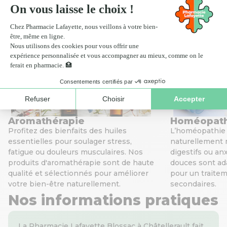
Scan ordonnance
Click
Nos services de santé
Aromathérapie
Homéopat
Profitez des bienfaits des huiles
L’homéopathie v
essentielles pour soulager stress,
naturellement 
fatigue ou douleurs musculaires. Nos
digestifs ou an
produits d'aromathérapie sont de haute
douces sont ada
qualité et sélectionnés pour améliorer
pour un traitem
votre bien-être naturellement.
secondaires.
Nos informations pratiques
La Pharmacie Lafayette Blossac à Châtellerault fait