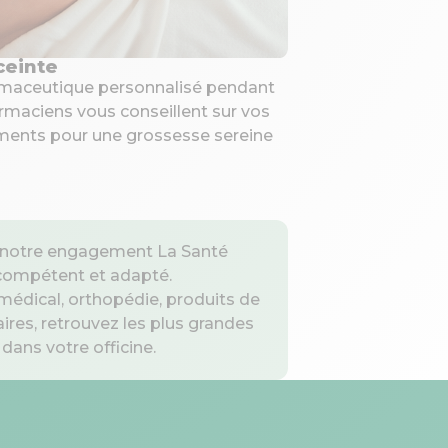
ceinte
Entretien p
armaceutique personnalisé pendant
Faites le point
rmaciens vous conseillent sur vos
Cet entretien pe
ents pour une grossesse sereine
médicaments et 
rs notre engagement La Santé
 compétent et adapté.
médical, orthopédie, produits de
res, retrouvez les plus grandes
dans votre officine.