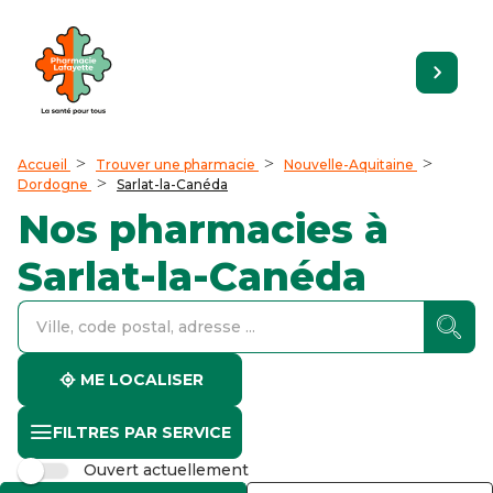
Accueil
Trouver une pharmacie
Nouvelle-Aquitaine
Dordogne
Sarlat-la-Canéda
Nos pharmacies à
Sarlat-la-Canéda
accessibility.searchform.label.searchform
accessibility.searchform.label.searchinput
accessibility.searchform.autocomplete_status
ME LOCALISER
FILTRES PAR SERVICE
Ouvert actuellement