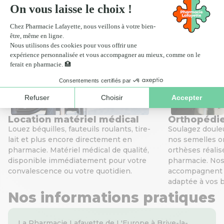
Scan ordonnance
Click
Nos services de santé
Location matériel médical
Orthopédie
Louez béquilles, fauteuils roulants, tire-
Soulagez douleu
lait et plus encore directement en
nos semelles o
pharmacie. Matériel médical de qualité,
orthèses réali
disponible immédiatement pour votre
pharmacie. No
convalescence ou votre quotidien.
accompagnent p
adaptée à vos 
Nos informations pratiques
La Pharmacie Lafayette de L'Europe à Brive-la-