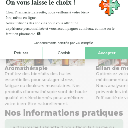
Scan ordonnance
Click
Nos services de santé
Aromathérapie
Bilan de m
Profitez des bienfaits des huiles
Optimisez votr
essentielles pour soulager stress,
médicamenteux
fatigue ou douleurs musculaires. Nos
Nous analyson
produits d'aromathérapie sont de haute
prévenir les in
qualité et sélectionnés pour améliorer
l'efficacité de
votre bien-être naturellement.
Nos informations pratiques
La Pharmacie Lafayette Riom à Riom fait partie du